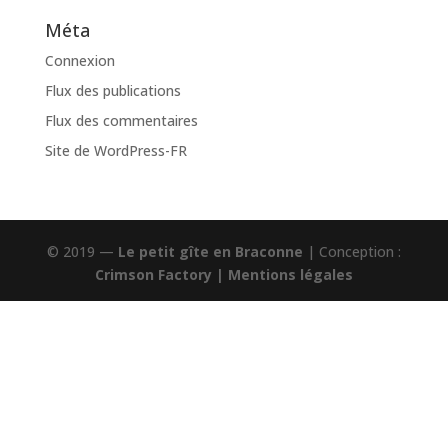
Méta
Connexion
Flux des publications
Flux des commentaires
Site de WordPress-FR
© 2019 —
Le petit gîte en Braconne
| Conception :
Crimson Factory
|
Mentions légales